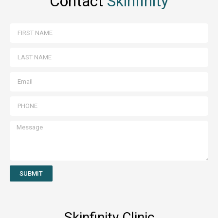
Contact
Skinfinity
SUBMIT
Skinfinity Clinic