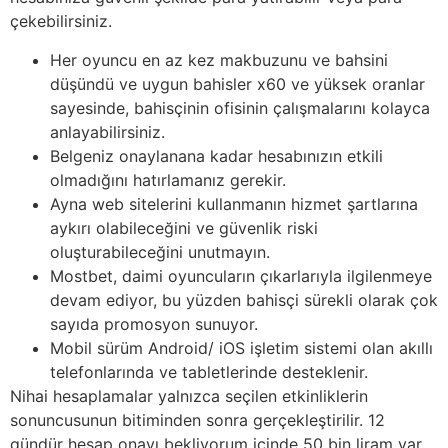
çekebilirsiniz.
Her oyuncu en az kez makbuzunu ve bahsini
düşündü ve uygun bahisler x60 ve yüksek oranlar
sayesinde, bahisçinin ofisinin çalışmalarını kolayca
anlayabilirsiniz.
Belgeniz onaylanana kadar hesabınızın etkili
olmadığını hatırlamanız gerekir.
Ayna web sitelerini kullanmanın hizmet şartlarına
aykırı olabileceğini ve güvenlik riski
oluşturabileceğini unutmayın.
Mostbet, daimi oyuncuların çıkarlarıyla ilgilenmeye
devam ediyor, bu yüzden bahisçi sürekli olarak çok
sayıda promosyon sunuyor.
Mobil sürüm Android/ iOS işletim sistemi olan akıllı
telefonlarında ve tabletlerinde desteklenir.
Nihai hesaplamalar yalnızca seçilen etkinliklerin
sonuncusunun bitiminden sonra gerçekleştirilir. 12
gündür hesap onayı bekliyorum içinde 50 bin liram var