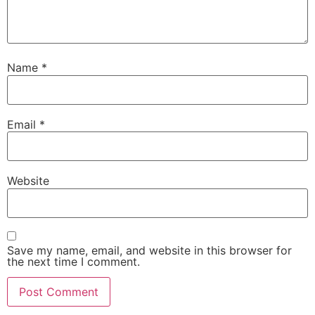
Name
*
Email
*
Website
Save my name, email, and website in this browser for
the next time I comment.