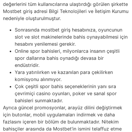
değerlerini tüm kullanıcılarına ulaştırdığı görülen şirkette
Mostbet giriş adresi Bilgi Teknolojileri ve İletişim Kurumu
nedeniyle oluşturulmuştur.
Sonrasında mostbet giriş hesabınıza, oyuncunun
slot ve slot makinelerinde bahis oynayabilmesi için
hesabını yenilemesi gerekir.
Online spor bahisleri, milyonlarca insanın çeşitli
spor dallarına bahis oynadığı devasa bir
endüstridir.
Yara yatırılırken ve kazanılan para çekilirken
komisyonu alınmıyor.
Çok çeşitli spor bahis seçeneklerinin yanı sıra
çevrimiçi casino oyunları, poker ve sanal spor
bahisleri sunmaktadır.
Ayrıca güncel promosyonlar, arayüz dilini değiştirmek
için butonlar, mobil uygulamaları indirmek ve daha
fazlasını içeren bir bölüm de bulunmaktadır. Nitekim
bahisçiler arasında da Mostbet’in ismini telaffuz etme