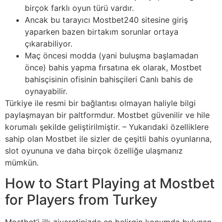
birçok farklı oyun türü vardır.
Ancak bu tarayıcı Mostbet240 sitesine giriş
yaparken bazen birtakım sorunlar ortaya
çıkarabiliyor.
Maç öncesi modda (yani buluşma başlamadan
önce) bahis yapma fırsatına ek olarak, Mostbet
bahisçisinin ofisinin bahisçileri Canlı bahis de
oynayabilir.
Türkiye ile resmi bir bağlantısı olmayan haliyle bilgi
paylaşmayan bir paltformdur. Mostbet güvenilir ve hile
korumalı şekilde geliştirilmiştir. – Yukarıdaki özelliklere
sahip olan Mostbet ile sizler de çeşitli bahis oyunlarına,
slot oyununa ve daha birçok özelliğe ulaşmanız
mümkün.
How to Start Playing at Mostbet
for Players from Turkey