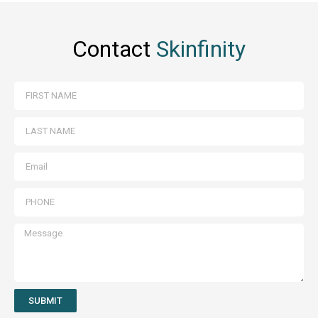
Contact
Skinfinity
SUBMIT