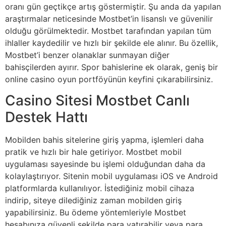
oranı gün geçtikçe artış göstermiştir. Şu anda da yapılan
araştırmalar neticesinde Mostbet’in lisanslı ve güvenilir
olduğu görülmektedir. Mostbet tarafından yapılan tüm
ihlaller kaydedilir ve hızlı bir şekilde ele alınır. Bu özellik,
Mostbet’i benzer olanaklar sunmayan diğer
bahisçilerden ayırır. Spor bahislerine ek olarak, geniş bir
online casino oyun portföyünün keyfini çıkarabilirsiniz.
Casino Sitesi Mostbet Canlı
Destek Hattı
Mobilden bahis sitelerine giriş yapma, işlemleri daha
pratik ve hızlı bir hale getiriyor. Mostbet mobil
uygulaması sayesinde bu işlemi olduğundan daha da
kolaylaştırıyor. Sitenin mobil uygulaması iOS ve Android
platformlarda kullanılıyor. İstediğiniz mobil cihaza
indirip, siteye dilediğiniz zaman mobilden giriş
yapabilirsiniz. Bu ödeme yöntemleriyle Mostbet
hesabınıza güvenli şekilde para yatırabilir veya para