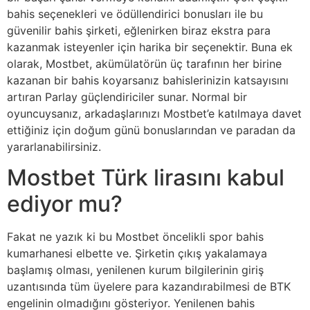
bahis seçenekleri ve ödüllendirici bonusları ile bu
güvenilir bahis şirketi, eğlenirken biraz ekstra para
kazanmak isteyenler için harika bir seçenektir. Buna ek
olarak, Mostbet, akümülatörün üç tarafının her birine
kazanan bir bahis koyarsanız bahislerinizin katsayısını
artıran Parlay güçlendiriciler sunar. Normal bir
oyuncuysanız, arkadaşlarınızı Mostbet’e katılmaya davet
ettiğiniz için doğum günü bonuslarından ve paradan da
yararlanabilirsiniz.
Mostbet Türk lirasını kabul
ediyor mu?
Fakat ne yazık ki bu Mostbet öncelikli spor bahis
kumarhanesi elbette ve. Şirketin çıkış yakalamaya
başlamış olması, yenilenen kurum bilgilerinin giriş
uzantısında tüm üyelere para kazandırabilmesi de BTK
engelinin olmadığını gösteriyor. Yenilenen bahis