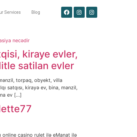
ukmeker
ur Services
Blog
asiya necədir
qisi, kiraye evler,
itle satilan evler
ənzil, torpaq, obyekt, villa
ı satqısı, kirayə ev, bina, mənzil,
ina ev […]
lette77
nline casino rulet ilə eManat ilə