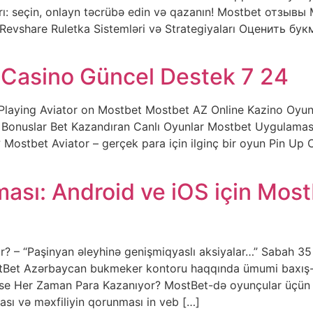
rı: seçin, onlayn təcrübə edin və qazanın! Mostbet отзывы M
vshare Ruletka Sistemləri və Strategiyaları Оценить бук
 Casino Güncel Destek 7 24
Playing Aviator on Mostbet Mostbet AZ Online Kazino Oyu
onuslar Bet Kazandıran Canlı Oyunlar Mostbet Uygulamasın
 Mostbet Aviator – gerçek para için ilginç bir oyun Pin Up
sı: Android ve iOS için Mostb
r? – “Paşinyan əleyhinə genişmiqyaslı aksiyalar…” Sabah 35
Bet Azərbaycan bukmeker kontoru haqqında ümumi baxış-i
yse Her Zaman Para Kazanıyor? MostBet-də oyunçular üçün 
ası və məxfiliyin qorunması in veb […]