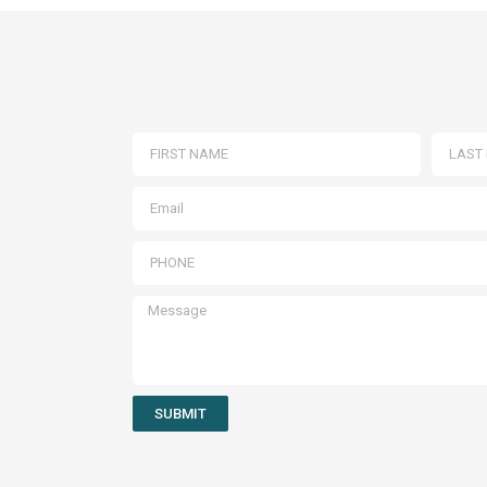
SUBMIT