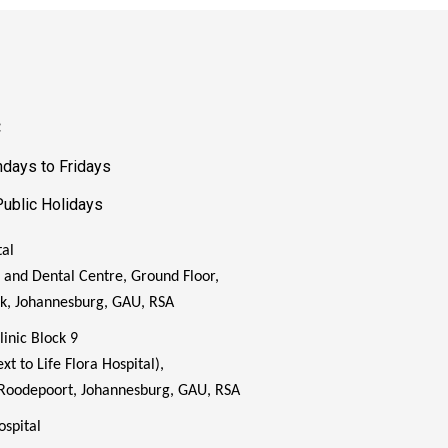
c
ays to Fridays
blic Holidays
tal
l and Dental Centre, Ground Floor,
nk, Johannesburg, GAU, RSA
linic Block 9
xt to Life Flora Hospital),
, Roodepoort, Johannesburg, GAU, RSA
ospital